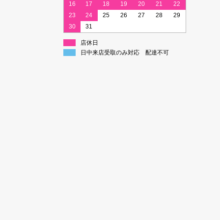
16
17
18
19
20
21
22
23
24
25
26
27
28
29
30
31
店休日
日中来店受取のみ対応 配達不可