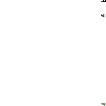
add
66
http