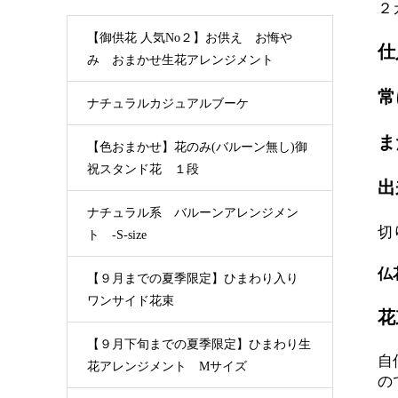
２
【御供花 人気No２】お供え お悔や
仕
み おまかせ生花アレンジメント
常
ナチュラルカジュアルブーケ
ま
【色おまかせ】花のみ(バルーン無し)御
祝スタンド花 １段
出
ナチュラル系 バルーンアレンジメン
切
ト -S-size
仏
【９月までの夏季限定】ひまわり入り
ワンサイド花束
花
【９月下旬までの夏季限定】ひまわり生
自
花アレンジメント Mサイズ
の