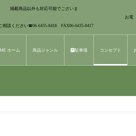
！ 掲載商品以外も対応可能でございま
 お電
☎06-6435-8418 FAX06-6435-8417
OME ホーム
商品ジャンル
🅿︎駐車場
コンセプト