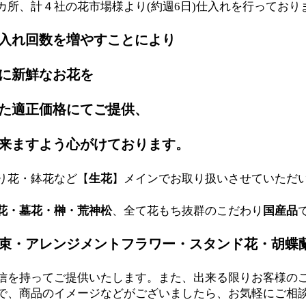
カ所、計４社の花市場様より(約週6日)仕入れを行っており
入れ回数を増やすことにより
に新鮮なお花を
た適正価格にてご提供、
来ますよう心がけております。
り花・鉢花など【
生花
】メインでお取り扱いさせていただ
花・墓花・榊・荒神松
、全て花もち抜群のこだわり
国産品
束・アレンジメントフラワー・スタンド花・胡蝶
信を持ってご提供いたします。また、出来る限りお客様の
で、商品のイメージなどがございましたら、お気軽にご相