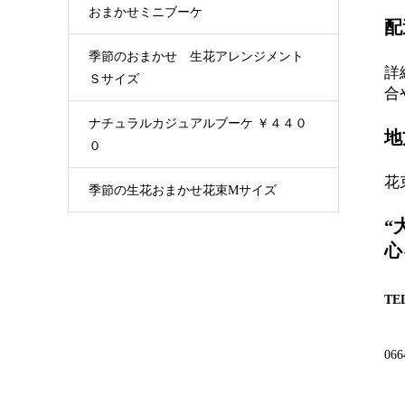
おまかせミニブーケ
配
季節のおまかせ 生花アレンジメント
詳
Ｓサイズ
合
ナチュラルカジュアルブーケ ￥４４０
地
０
花
季節の生花おまかせ花束Mサイズ
“
心
TE
066