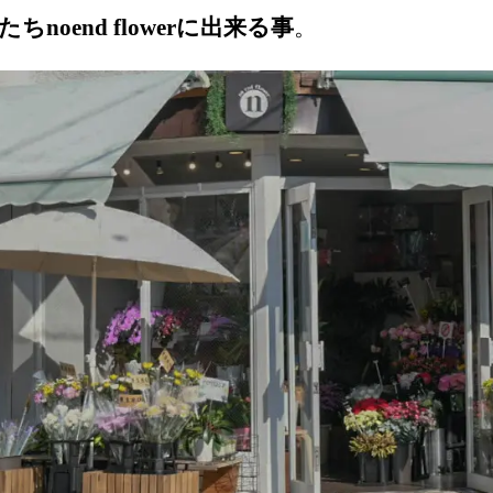
たちnoend flowerに出来る事
。