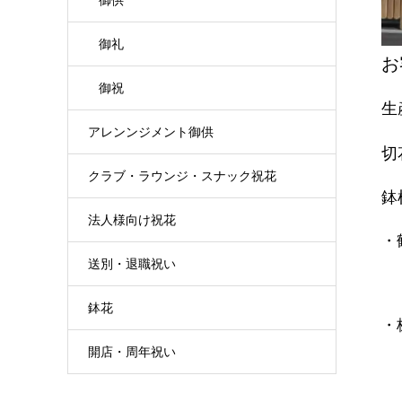
御供
御礼
お
御祝
生
アレンンジメント御供
切
クラブ・ラウンジ・スナック祝花
鉢
法人様向け祝花
・
送別・退職祝い
鉢花
・
開店・周年祝い