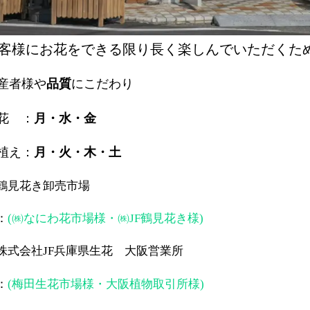
客様にお花をできる限り長く楽しんでいただくた
産者様や
品質
にこだわり
花 ：
月・水・金
植え：
月・火・木・土
鶴見花き卸売市場
：
(㈱なにわ花市場様・㈱JF鶴見花き様)
株式会社JF兵庫県生花 大阪営業所
：
(梅田生花市場様・大阪植物取引所様)