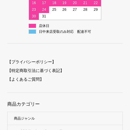
16
17
18
19
20
21
22
23
24
25
26
27
28
29
30
31
店休日
日中来店受取のみ対応 配達不可
【プライバシーポリシー】
【特定商取引法に基づく表記】
【よくあるご質問】
商品カテゴリー
商品ジャンル