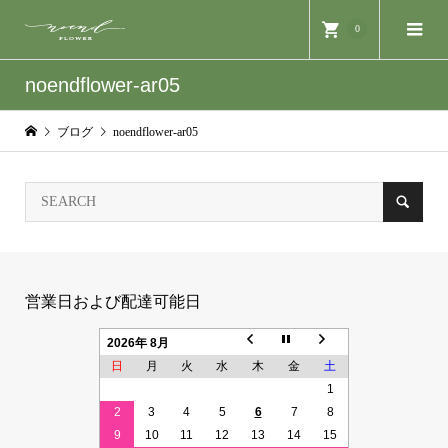
0
noendflower-ar05
ブログ
noendflower-ar05
営業日および配達可能日
2026年 8月
日
月
火
水
木
金
土
1
2
3
4
5
6
7
8
9
10
11
12
13
14
15